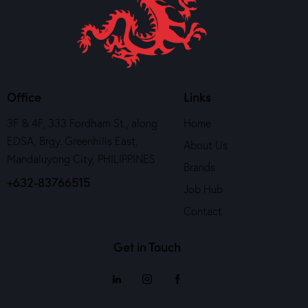
Office
Links
3F & 4F, 333 Fordham St., along
Home
EDSA, Brgy. Greenhills East,
About Us
Mandaluyong City, PHILIPPINES
Brands
+632-83766515
Job Hub
Contact
Get in Touch