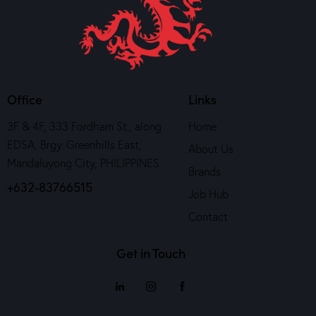
Office
Links
3F & 4F, 333 Fordham St., along
Home
EDSA, Brgy. Greenhills East,
About Us
Mandaluyong City, PHILIPPINES
Brands
+632-83766515
Job Hub
Contact
Get in Touch