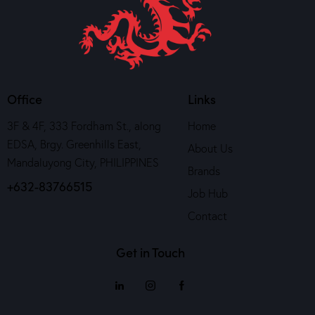
Office
Links
3F & 4F, 333 Fordham St., along
Home
EDSA, Brgy. Greenhills East,
About Us
Mandaluyong City, PHILIPPINES
Brands
+632-83766515
Job Hub
Contact
Get in Touch