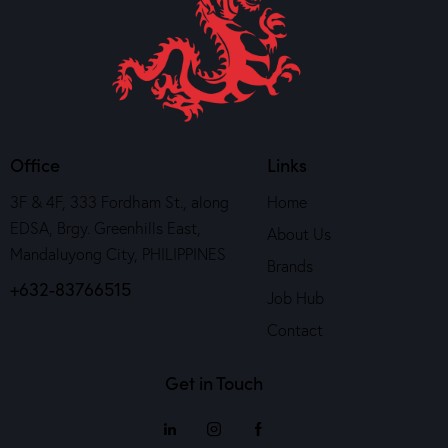
Office
Links
3F & 4F, 333 Fordham St., along
Home
EDSA, Brgy. Greenhills East,
About Us
Mandaluyong City, PHILIPPINES
Brands
+632-83766515
Job Hub
Contact
Get in Touch