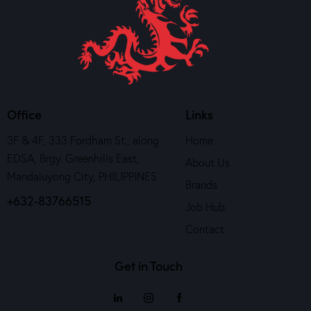
Office
Links
3F & 4F, 333 Fordham St., along
Home
EDSA, Brgy. Greenhills East,
About Us
Mandaluyong City, PHILIPPINES
Brands
+632-83766515
Job Hub
Contact
Get in Touch